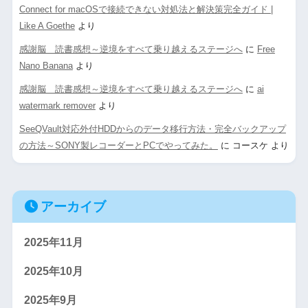
Connect for macOSで接続できない対処法と解決策完全ガイド |
Like A Goethe
より
感謝脳 読書感想～逆境をすべて乗り越えるステージへ
に
Free
Nano Banana
より
感謝脳 読書感想～逆境をすべて乗り越えるステージへ
に
ai
watermark remover
より
SeeQVault対応外付HDDからのデータ移行方法・完全バックアップ
の方法～SONY製レコーダーとPCでやってみた。
に
コースケ
より
アーカイブ
2025年11月
2025年10月
2025年9月