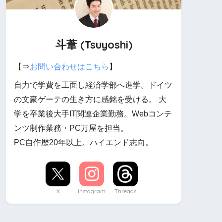
斗葦 (Tsuyoshi)
【⇒
お問い合わせはこちら
】
自力で学費を工面し経済学部へ進学。ドイツ
の文豪ゲーテの生き方に感銘を受ける。 大
学を卒業後大手IT関連企業勤務。Webコンテ
ンツ制作業務・PC万屋を担当。
PC自作歴20年以上。ハイエンド志向。
X
Instagram
Threads