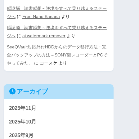
感謝脳 読書感想～逆境をすべて乗り越えるステー
ジへ
に
Free Nano Banana
より
感謝脳 読書感想～逆境をすべて乗り越えるステー
ジへ
に
ai watermark remover
より
SeeQVault対応外付HDDからのデータ移行方法・完
全バックアップの方法～SONY製レコーダーとPCで
やってみた。
に
コースケ
より
アーカイブ
2025年11月
2025年10月
2025年9月