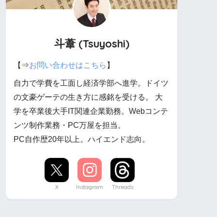
斗葦 (Tsuyoshi)
【⇒
お問い合わせはこちら
】
自力で学費を工面し経済学部へ進学。ドイツ
の文豪ゲーテの生き方に感銘を受ける。 大
学を卒業後大手IT関連企業勤務。Webコンテ
ンツ制作業務・PC万屋を担当。
PC自作歴20年以上。ハイエンド志向。
X
Instagram
Threads