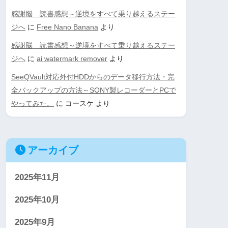
感謝脳 読書感想～逆境をすべて乗り越えるステー
ジへ
に
Free Nano Banana
より
感謝脳 読書感想～逆境をすべて乗り越えるステー
ジへ
に
ai watermark remover
より
SeeQVault対応外付HDDからのデータ移行方法・完
全バックアップの方法～SONY製レコーダーとPCで
やってみた。
に
コースケ
より
アーカイブ
2025年11月
2025年10月
2025年9月